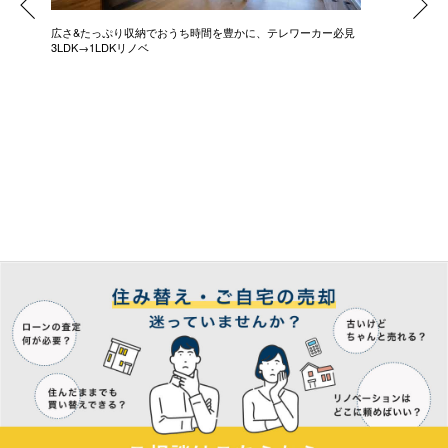
広さ&たっぷり収納でおうち時間を豊かに、テレワーカー必見
モデルは
3LDK→1LDKリノベ
にこだわっ