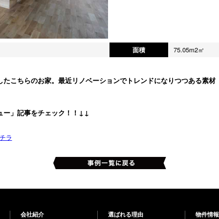
面積
75.05m2㎡
したこちらのお家。最近リノベーションでトレンドになりつつある素材
。
ュー」記事をチェック！！↓↓
チラ
会社紹介
選ばれる理由
物件情報