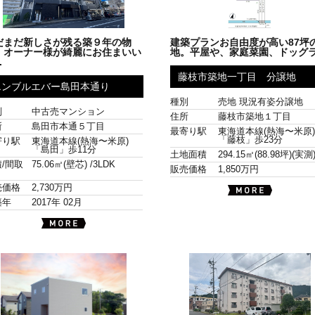
だまだ新しさが残る築９年の物
建築プランお自由度が高い87坪
。オーナー様が綺麗にお住まいい
地。平屋や、家庭菜園、ドッグラ.
.
藤枝市築地一丁目 分譲地
エンブルエバー島田本通り
種別
売地 現況有姿分譲地
別
中古売マンション
住所
藤枝市築地１丁目
所
島田市本通５丁目
最寄り駅
東海道本線(熱海〜米原
「藤枝」歩23分
寄り駅
東海道本線(熱海〜米原)
「島田」歩11分
土地面積
294.15㎡(88.98坪)(実測
/間取
75.06㎡(壁芯) /
3LDK
販売価格
1,850万円
売価格
2,730万円
築年
2017年 02月