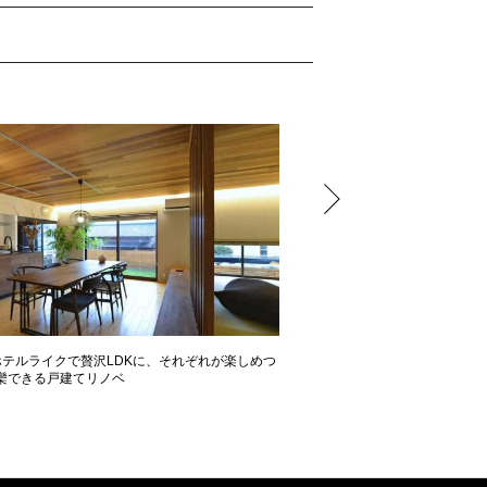
テルライクで贅沢LDKに、それぞれが楽しめつ
開放感たっぷりの間取り術 2
できる戸建てリノベ