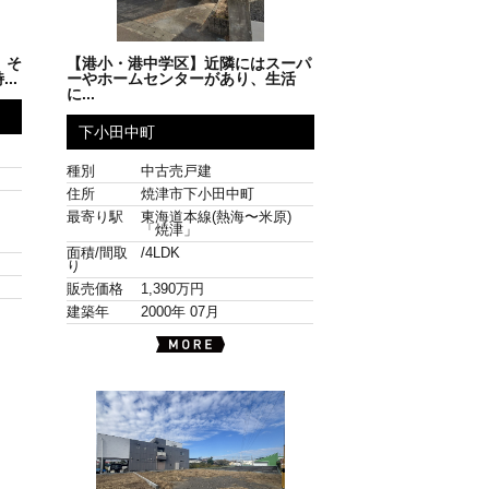
、そ
【港小・港中学区】近隣にはスーパ
..
ーやホームセンターがあり、生活
に...
下小田中町
種別
中古売戸建
住所
焼津市下小田中町
)
最寄り駅
東海道本線(熱海〜米原)
)
「焼津」
面積/間取
/
4LDK
り
販売価格
1,390万円
建築年
2000年 07月