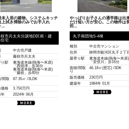
後未入居の建物。システムキッチ
やっぱりお子さんの通学路は出
は上拭き掃除のみでお手入れ
だけ短い方が安心。この物件は
...
田...
藤枝市兵太夫分譲地D区画・建
丸子南団地S-4棟
売住宅
種別
中古売マンション
別
中古売戸建
住所
静岡市駿河区丸子２丁
所
藤枝市兵太夫
最寄り駅
東海道本線(熱海〜米原
「安倍川」歩16分
寄り駅
東海道本線(熱海〜米原)
「西焼津」歩36分
面積/間取
46.18㎡(壁芯) /
3DK
東海道本線(熱海〜米原)
り
「藤枝」歩40分
販売価格
230万円
/間取
87.35㎡ /
3LDK
建築年
1984年 01月
売価格
3,750万円
築年
2024年 06月