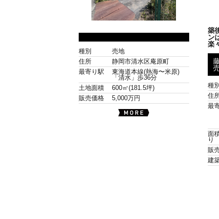
築
ン
楽々
種別
売地
住所
静岡市清水区庵原町
最寄り駅
東海道本線(熱海〜米原)
「清水」歩36分
種
土地面積
600㎡(181.5坪)
住
販売価格
5,000万円
最
面積
り
販
建