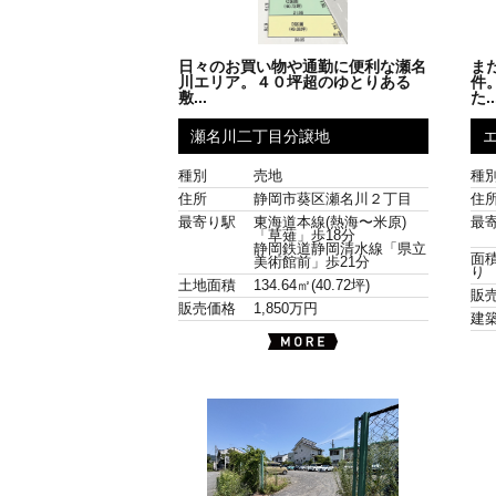
日々のお買い物や通勤に便利な瀬名
ま
川エリア。４０坪超のゆとりある
件
敷...
た..
瀬名川二丁目分譲地
種別
売地
種
住所
静岡市葵区瀬名川２丁目
住
最寄り駅
東海道本線(熱海〜米原)
最
「草薙」歩18分
静岡鉄道静岡清水線「県立
面積
美術館前」歩21分
り
土地面積
134.64㎡(40.72坪)
販
販売価格
1,850万円
建