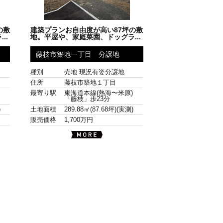
の敷
建築プランお自由度が高い87坪の敷
..
地。平屋や、家庭菜園、ドッグラ...
藤枝市築地一丁目 分譲地
種別
売地 現況有姿分譲地
住所
藤枝市築地１丁目
)
最寄り駅
東海道本線(熱海〜米原)
「藤枝」歩23分
)
土地面積
289.88㎡(87.68坪)(実測)
販売価格
1,700万円