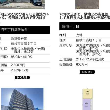
子様とのびのび暮らせる築浅の４
70坪の広さと、隣地との高低差
ＤＫ。各部屋の収納で室内はす
して奥行きのある細長い形状が特.
.
築地一丁目
田沼五丁目築浅物件
種別
売地
別
新築売戸建
住所
藤枝市築地１丁目
所
藤枝市田沼５丁目
最寄り駅
東海道本線(熱海〜米原
「藤枝」歩25分
寄り駅
東海道本線(熱海〜米原)
東海道本線(熱海〜米原
「藤枝」歩17分
「西焼津」歩25分
/間取
98.94㎡ /
4LDK
土地面積
241㎡(72.9坪)(公簿)
販売価格
600万円
売価格
2,590万円
築年
2022年 12月