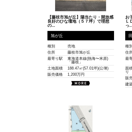
【藤枝市旭が丘】陽当たり・開放感
お
良好のひな壇地（５７坪）で理想
Ｌ
の...
っ..
旭が丘
種別
売地
種
住所
藤枝市旭が丘
住
最寄り駅
東海道本線(熱海〜米原)
最
「藤枝」
土地面積
188.47㎡(57.01坪)(公簿)
面積
り
販売価格
1,200万円
販
建