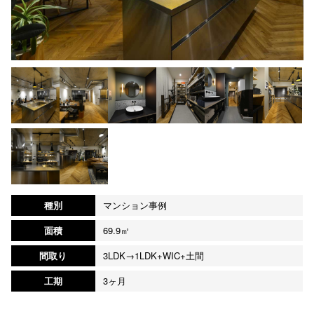
種別
マンション事例
面積
69.9㎡
間取り
3LDK→1LDK+WIC+土間
工期
3ヶ月